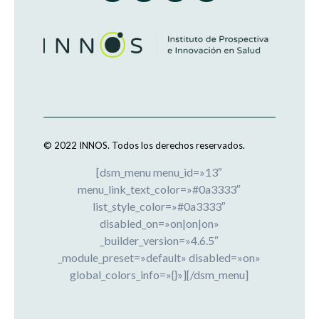
© 2022 INNOS.
Todos los derechos reservados.
[dsm_menu menu_id=»13″
menu_link_text_color=»#0a3333″
list_style_color=»#0a3333″
disabled_on=»on|on|on»
_builder_version=»4.6.5″
_module_preset=»default» disabled=»on»
global_colors_info=»{}»][/dsm_menu]