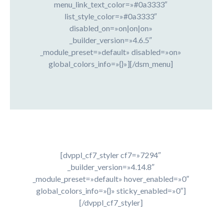
menu_link_text_color=»#0a3333″
list_style_color=»#0a3333″
disabled_on=»on|on|on»
_builder_version=»4.6.5″
_module_preset=»default» disabled=»on»
global_colors_info=»{}»][/dsm_menu]
[dvppl_cf7_styler cf7=»7294″
_builder_version=»4.14.8″
_module_preset=»default» hover_enabled=»0″
global_colors_info=»{}» sticky_enabled=»0″]
[/dvppl_cf7_styler]