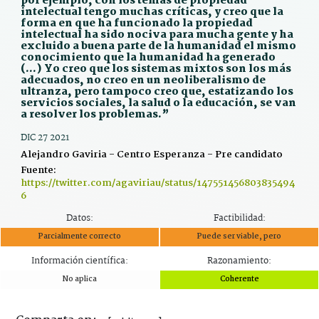
por ejemplo, con los temas de propiedad
intelectual tengo muchas críticas, y creo que la
forma en que ha funcionado la propiedad
intelectual ha sido nociva para mucha gente y ha
excluido a buena parte de la humanidad el mismo
conocimiento que la humanidad ha generado
(…) Yo creo que los sistemas mixtos son los más
adecuados, no creo en un neoliberalismo de
ultranza, pero tampoco creo que, estatizando los
servicios sociales, la salud o la educación, se van
a resolver los problemas.”
DIC 27 2021
Alejandro Gaviria - Centro Esperanza - Pre candidato
Fuente:
https://twitter.com/agaviriau/status/147551456803835494
6
Datos:
Factibilidad:
Parcialmente correcto
Puede ser viable, pero
Información científica:
Razonamiento:
No aplica
Coherente