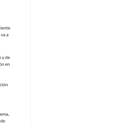
liente
 va a
n y de
ión en
nción
tema,
 de