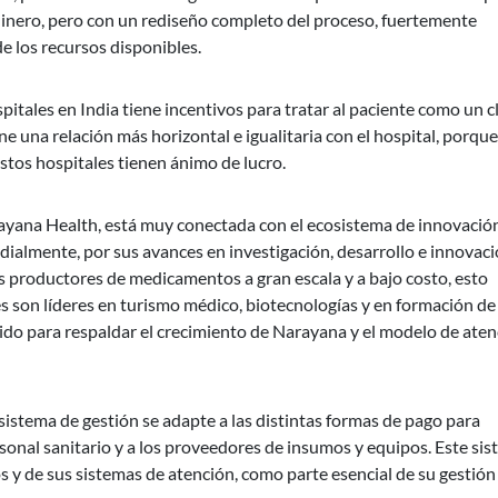
 dinero, pero con un rediseño completo del proceso, fuertemente
de los recursos disponibles.
itales en India tiene incentivos para tratar al paciente como un c
ne una relación más horizontal e igualitaria con el hospital, porque
Estos hospitales tienen ánimo de lucro.
rayana Health, está muy conectada con el ecosistema de innovació
dialmente, por sus avances en investigación, desarrollo e innovac
es productores de medicamentos a gran escala y a bajo costo, esto
 son líderes en turismo médico, biotecnologías y en formación de
vido para respaldar el crecimiento de Narayana y el modelo de ate
sistema de gestión se adapte a las distintas formas de pago para
rsonal sanitario y a los proveedores de insumos y equipos. Este sis
s y de sus sistemas de atención, como parte esencial de su gestión