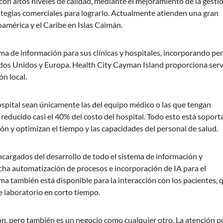
 con altos niveles de calidad, mediante el mejoramiento de la gesti
rategias comerciales para lograrlo. Actualmente atienden una gran
américa y el Caribe en Islas Caimán.
ma de información para sus clínicas y hospitales, incorporando pe
tados Unidos y Europa. Health City Cayman Island proporciona serv
ón local.
hospital sean únicamente las del equipo médico o las que tengan
 reducido casi el 40% del costo del hospital. Todo esto está sopor
ión y optimizan el tiempo y las capacidades del personal de salud.
cargados del desarrollo de todo el sistema de información y
ha automatización de procesos e incorporación de IA para el
ma también está disponible para la interacción con los pacientes, 
 laboratorio en corto tiempo.
n, pero también es un negocio como cualquier otro. La atención 