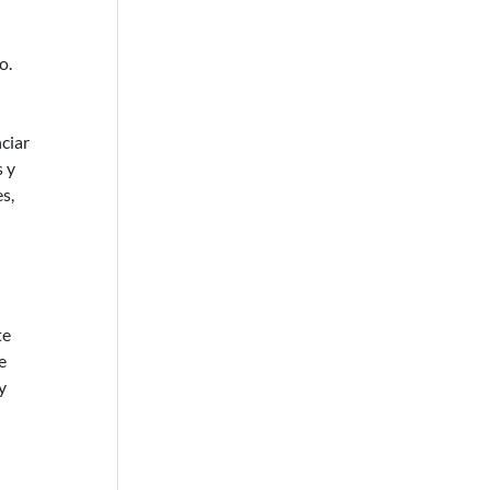
o.
ciar
s y
s,
te
e
y