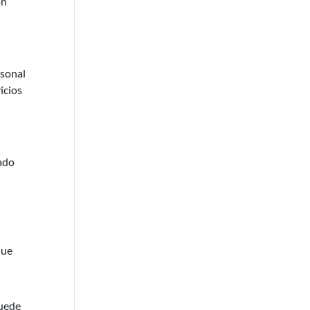
ón
rsonal
icios
tado
que
puede