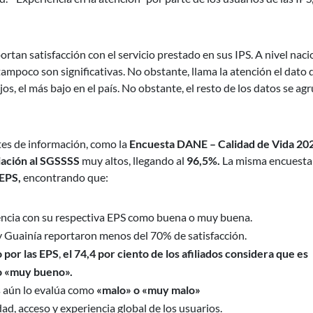
ortan satisfacción con el servicio prestado en sus IPS. A nivel naci
mpoco son significativas. No obstante, llama la atención el dato 
os, el más bajo en el país. No obstante, el resto de los datos se ag
tes de información, como la
Encuesta DANE – Calidad de Vida 20
liación al SGSSSS
muy altos, llegando al
96,5%.
La misma encuesta
 EPS,
encontrando que:
iencia con su respectiva EPS como buena o muy buena.
Guainía reportaron menos del 70% de satisfacción.
 por las EPS
,
el 74,4 por ciento de los afiliados considera que es
mo «muy bueno».
s aún lo evalúa como
«malo» o «muy malo»
dad, acceso y experiencia global de los usuarios.