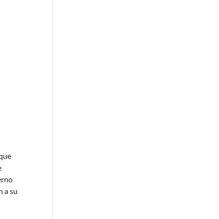
 que
e
erno
n a su