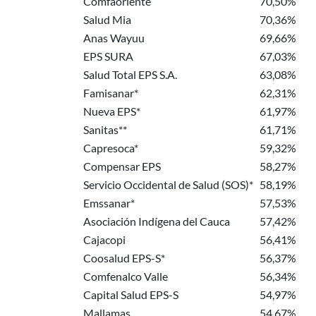
Comfaoriente
70,50%
Salud Mia
70,36%
Anas Wayuu
69,66%
EPS SURA
67,03%
Salud Total EPS S.A.
63,08%
Famisanar*
62,31%
Nueva EPS*
61,97%
Sanitas**
61,71%
Capresoca*
59,32%
Compensar EPS
58,27%
Servicio Occidental de Salud (SOS)*
58,19%
Emssanar*
57,53%
Asociación Indígena del Cauca
57,42%
Cajacopi
56,41%
Coosalud EPS-S*
56,37%
Comfenalco Valle
56,34%
Capital Salud EPS-S
54,97%
Mallamas
54,67%