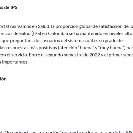
os de IPS
ortal Así Vamos en Salud, la proporción global de satisfacción de l
rvicios de Salud (IPS) en Colombia se ha mantenido en niveles alto
s que preguntan a los usuarios del sistema cuál es su grado de
n las respuestas más positivas (atención “buena” y “muy buena”) pa
con el servicio. Entre el segundo semestre de 2022 y el primer sem
s importantes:
ción
 “Experiencia en la atención” por parte de los usuarios de las IPS