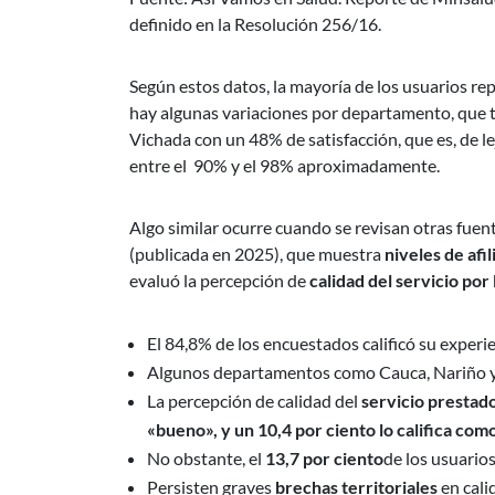
definido en la Resolución 256/16.
Según estos datos, la mayoría de los usuarios rep
hay algunas variaciones por departamento, que ta
Vichada con un 48% de satisfacción, que es, de lej
entre el 90% y el 98% aproximadamente.
Algo similar ocurre cuando se revisan otras fuen
(publicada en 2025), que muestra
niveles de afi
evaluó la percepción de
calidad del servicio por
El 84,8% de los encuestados calificó su exper
Algunos departamentos como Cauca, Nariño y 
La percepción de calidad del
servicio prestado
«bueno», y un 10,4 por ciento lo califica co
No obstante, el
13,7 por ciento
de los usuario
Persisten graves
brechas territoriales
en cali