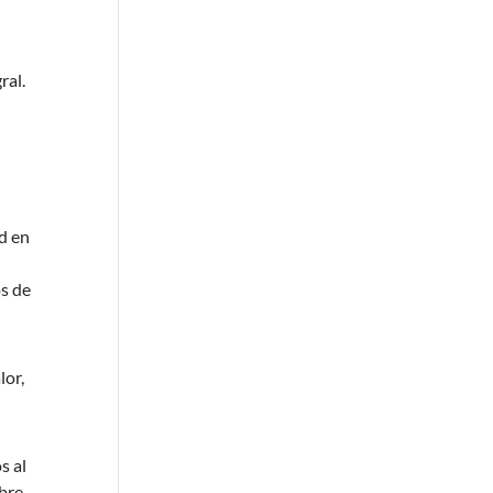
ral.
d en
s de
lor,
s al
obre