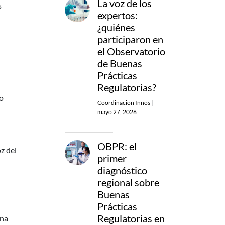
La voz de los
s
expertos:
¿quiénes
participaron en
el Observatorio
de Buenas
Prácticas
Regulatorias?
lo
Coordinacion Innos
|
mayo 27, 2026
OBPR: el
z del
primer
diagnóstico
regional sobre
Buenas
Prácticas
Regulatorias en
una