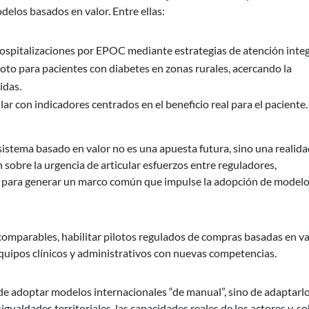
delos basados en valor. Entre ellas:
ospitalizaciones por EPOC mediante estrategias de atención integ
to para pacientes con diabetes en zonas rurales, acercando la
idas.
r con indicadores centrados en el beneficio real para el paciente.
sistema basado en valor no es una apuesta futura, sino una realida
 sobre la urgencia de articular esfuerzos entre reguladores,
es para generar un marco común que impulse la adopción de modelo
 comparables, habilitar pilotos regulados de compras basadas en va
equipos clínicos y administrativos con nuevas competencias.
 de adoptar modelos internacionales “de manual”, sino de adaptarlo
ualdades territoriales, las capacidades reales de los actores y, s