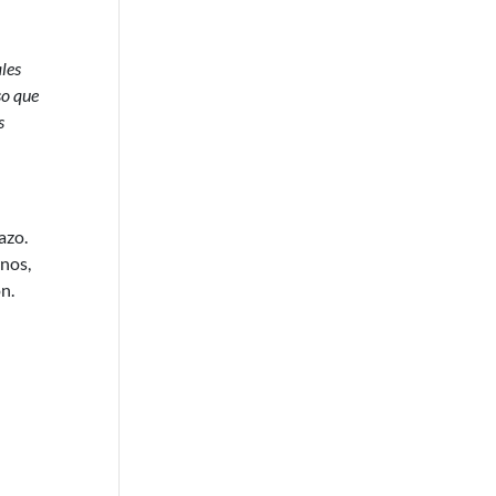
les
so que
s
azo.
nos,
n.