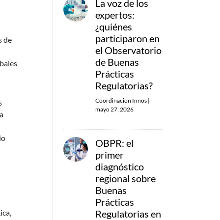
La voz de los
expertos:
¿quiénes
participaron en
s de
el Observatorio
de Buenas
obales
Prácticas
Regulatorias?
Coordinacion Innos
|
s
mayo 27, 2026
la
io
OBPR: el
primer
diagnóstico
regional sobre
Buenas
Prácticas
Regulatorias en
ica,