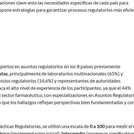
ciones clave ante las necesidades específicas de cada país para
opone estrategias para garantizar procesos regulatorios más efici
xpertos en asuntos regulatorios en los 8 países previamente
stas
, principalmente de laboratorios multinacionales (65%) y
vicios regulatorios (14.6%) y representantes de autoridades
ca el alto nivel de experiencia de los participantes, ya que el 44%
l sector farmacéutico, con especializaciones en Asuntos Regulator
 que los hallazgos reflejan perspectivas bien fundamentadas y co
cticas Regulatorias, se utilizó una escala de
0 a 100
para medir el 
ásico
(implementación inicial),
Intermedio
(progresos significativ