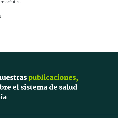
armacéutica
d
nuestras
publicaciones,
bre el sistema de salud
ia