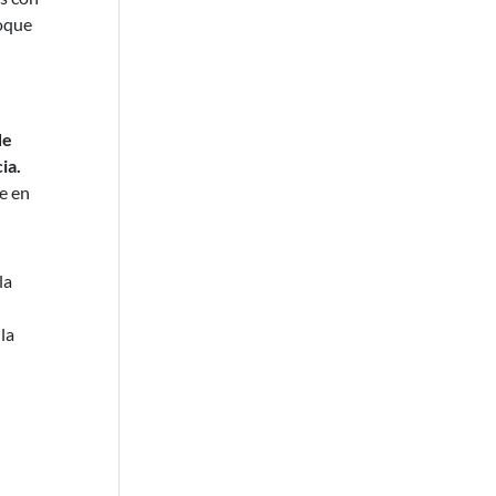
foque
de
ia.
ue en
la
la