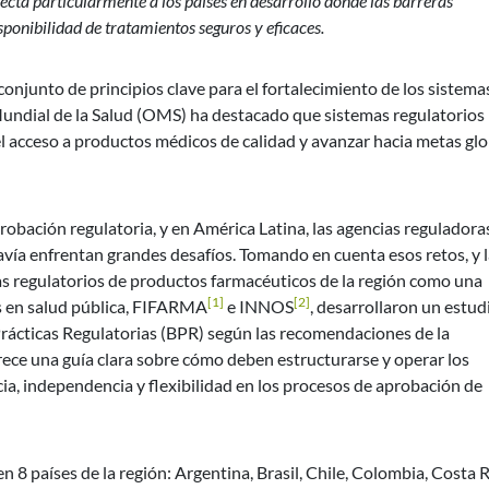
ecta particularmente a los países en desarrollo donde las barreras
isponibilidad de tratamientos seguros y eficaces.
onjunto de principios clave para el fortalecimiento de los sistema
ndial de la Salud (OMS) ha destacado que sistemas regulatorios
el acceso a productos médicos de calidad y avanzar hacia metas gl
bación regulatoria, y en América Latina, las agencias reguladora
vía enfrentan grandes desafíos. Tomando en cuenta esos retos, y 
as regulatorios de productos farmacéuticos de la región como una
[1]
[2]
os en salud pública, FIFARMA
e INNOS
, desarrollaron un estud
Prácticas Regulatorias (BPR) según las recomendaciones de la
ece una guía clara sobre cómo deben estructurarse y operar los
ia, independencia y flexibilidad en los procesos de aprobación de
n 8 países de la región: Argentina, Brasil, Chile, Colombia, Costa R