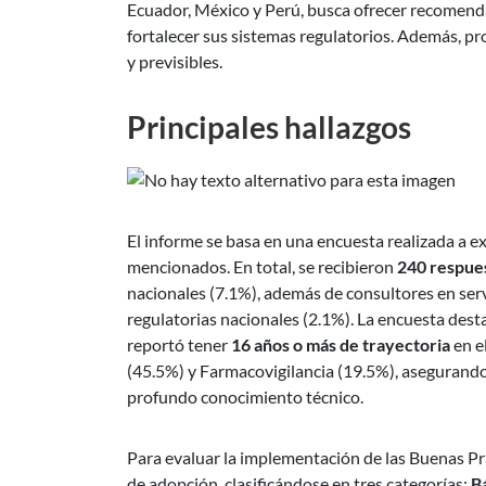
Ecuador, México y Perú, busca ofrecer recomenda
fortalecer sus sistemas regulatorios. Además, pr
y previsibles.
Principales hallazgos
El informe se basa en una encuesta realizada a e
mencionados. En total, se recibieron
240 respue
nacionales (7.1%), además de consultores en ser
regulatorias nacionales (2.1%). La encuesta desta
reportó tener
16 años o más
de trayectoria
en e
(45.5%) y Farmacovigilancia (19.5%), asegurando
profundo conocimiento técnico.
Para evaluar la implementación de las Buenas Prá
de adopción, clasificándose en tres categorías:
B