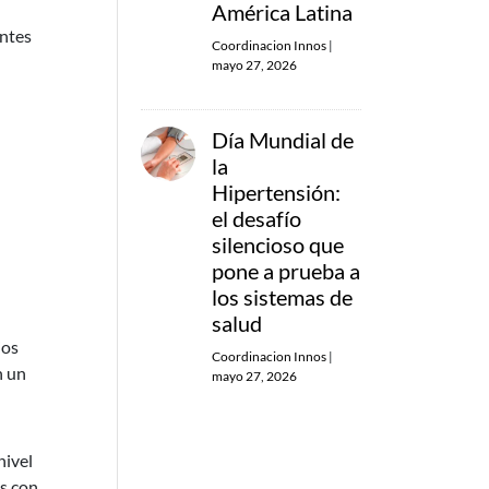
América Latina
entes
Coordinacion Innos
|
mayo 27, 2026
Día Mundial de
la
Hipertensión:
el desafío
silencioso que
pone a prueba a
los sistemas de
salud
ios
Coordinacion Innos
|
n un
mayo 27, 2026
nivel
os con