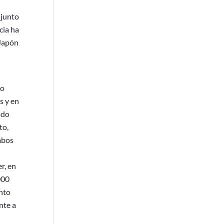
njunto
cia ha
 Japón
do
s y en
odo
to,
mbos
r, en
000
ento
nte a