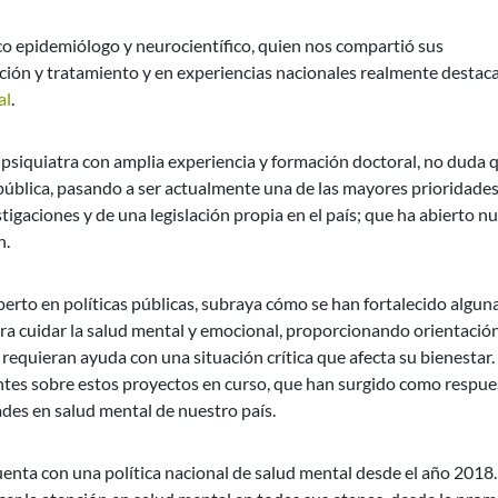
ico epidemiólogo y neurocientífico, quien nos compartió sus
ión y tratamiento y en experiencias nacionales realmente destac
al
.
 psiquiatra con amplia experiencia y formación doctoral, no duda q
pública, pasando a ser actualmente una de las mayores prioridade
stigaciones y de una legislación propia en el país; que ha abierto n
n.
erto en políticas públicas, subraya cómo se han fortalecido algun
ra cuidar la salud mental y emocional, proporcionando orientació
equieran ayuda con una situación crítica que afecta su bienestar.
ntes sobre estos proyectos en curso, que han surgido como respue
ades en salud mental de nuestro país.
enta con una política nacional de salud mental desde el año 2018.