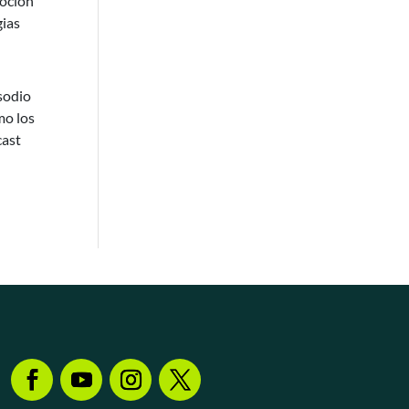
moción
gias
sodio
mo los
cast