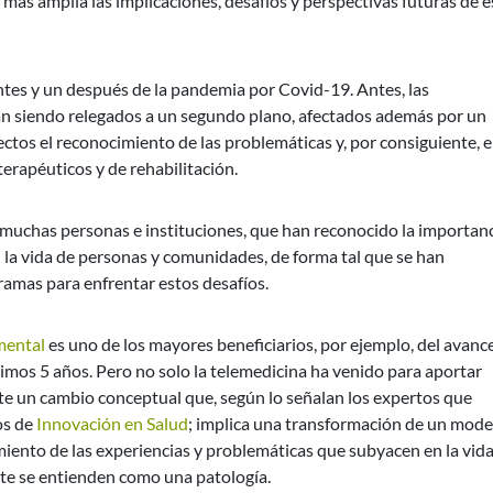
ás amplia las implicaciones, desafíos y perspectivas futuras de e
tes y un después de la pandemia por Covid-19. Antes, las
n siendo relegados a un segundo plano, afectados además por un
tos el reconocimiento de las problemáticas y, por consiguiente, e
terapéuticos y de rehabilitación.
 muchas personas e instituciones, que han reconocido la importan
en la vida de personas y comunidades, de forma tal que se han
gramas para enfrentar estos desafíos.
mental
es uno de los mayores beneficiarios, por ejemplo, del avance
timos 5 años. Pero no solo la telemedicina ha venido para aportar
te un cambio conceptual que, según lo señalan los expertos que
os de
Innovación en Salud
; implica una transformación de un mode
ento de las experiencias y problemáticas que subyacen en la vid
te se entienden como una patología.