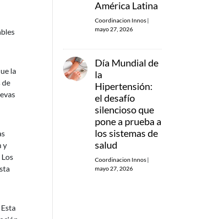
América Latina
Coordinacion Innos
|
mayo 27, 2026
ables
Día Mundial de
ue la
la
s de
Hipertensión:
uevas
el desafío
silencioso que
pone a prueba a
los sistemas de
as
salud
n y
 Los
Coordinacion Innos
|
sta
mayo 27, 2026
 Esta