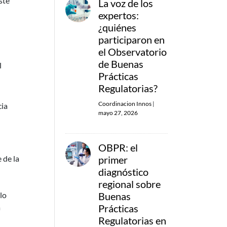
ste
La voz de los
expertos:
¿quiénes
participaron en
el Observatorio
de Buenas
l
Prácticas
Regulatorias?
Coordinacion Innos
|
cia
mayo 27, 2026
OBPR: el
primer
 de la
diagnóstico
regional sobre
Buenas
lo
Prácticas
a
Regulatorias en