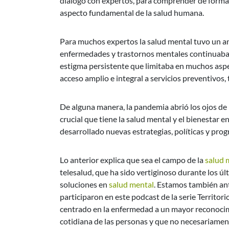
diálogo con expertos, para comprender de forma m
aspecto fundamental de la salud humana.
Para muchos expertos la salud mental tuvo un an
enfermedades y trastornos mentales continuaba
estigma persistente que limitaba en muchos aspec
acceso amplio e integral a servicios preventivos, 
De alguna manera, la pandemia abrió los ojos de
crucial que tiene la salud mental y el bienestar 
desarrollado nuevas estrategias, políticas y pro
Lo anterior explica que sea el campo de la
salud 
telesalud, que ha sido vertiginoso durante los úl
soluciones en
salud mental
. Estamos también an
participaron en este podcast de la serie Territori
centrado en la enfermedad a un mayor reconocimi
cotidiana de las personas y que no necesariamen