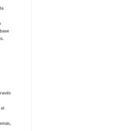
la
n
 base
s.
través
 el
demás,