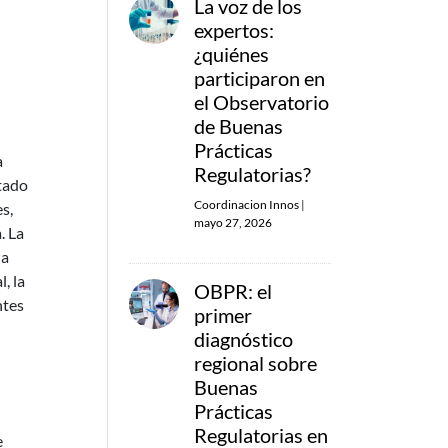
La voz de los
expertos:
¿quiénes
participaron en
el Observatorio
de Buenas
Prácticas
a
Regulatorias?
ntado
Coordinacion Innos
|
es,
mayo 27, 2026
. La
la
, la
OBPR: el
ntes
primer
diagnóstico
regional sobre
Buenas
Prácticas
Regulatorias en
e