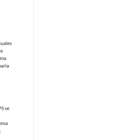
cuales
de
ema
maria
PS se
tema
s