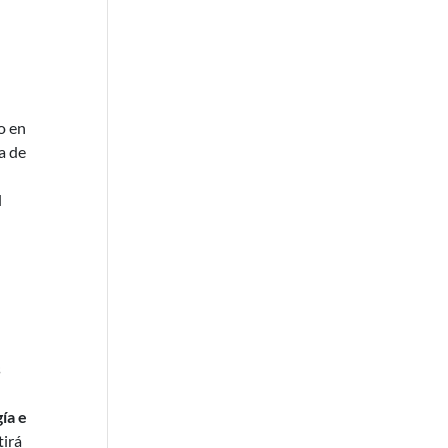
o en
a de
l
s
ía e
tirá