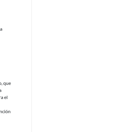
la
o, que
a
a el
ención