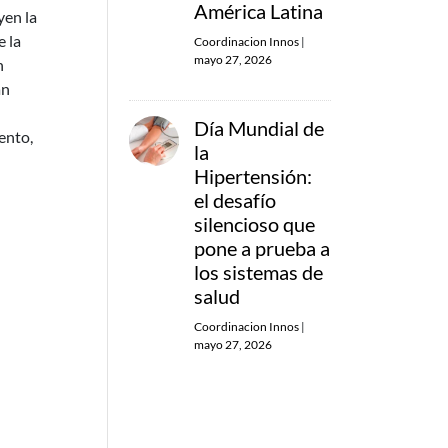
América Latina
yen la
e la
Coordinacion Innos
|
mayo 27, 2026
n
an
d
Día Mundial de
iento,
la
Hipertensión:
el desafío
silencioso que
pone a prueba a
los sistemas de
salud
Coordinacion Innos
|
mayo 27, 2026