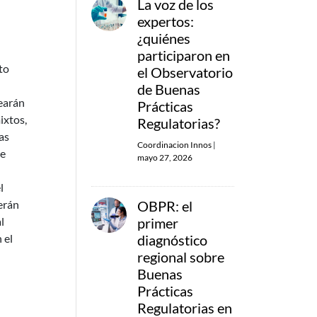
La voz de los
expertos:
¿quiénes
participaron en
to
el Observatorio
de Buenas
rearán
Prácticas
ixtos,
Regulatorias?
as
Coordinacion Innos
|
de
mayo 27, 2026
l
berán
OBPR: el
l
primer
 el
diagnóstico
regional sobre
Buenas
Prácticas
Regulatorias en