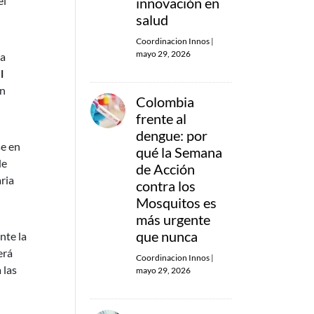
el
innovación en
salud
Coordinacion Innos
|
mayo 29, 2026
la
l
en
Colombia
frente al
dengue: por
se en
qué la Semana
de
de Acción
ria
contra los
Mosquitos es
más urgente
que nunca
nte la
erá
Coordinacion Innos
|
 las
mayo 29, 2026