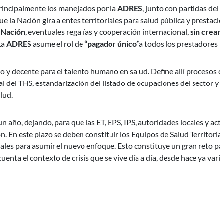
principalmente los manejados por la
ADRES
, junto con partidas del
ue la Nación gira a entes territoriales para salud pública y prestac
 Nación
, eventuales regalías y cooperación internacional,
sin crea
La
ADRES
asume el rol de
“pagador único”
a todos los prestadores
no y decente para el talento humano en salud. Define allí procesos 
al del THS, estandarización del listado de ocupaciones del sector y
lud.
 año, dejando, para que las ET, EPS, IPS, autoridades locales y ac
 En este plazo se deben constituir los Equipos de Salud Territorial
cales para asumir el nuevo enfoque. Esto constituye un gran reto p
uenta el contexto de crisis que se vive día a día, desde hace ya var