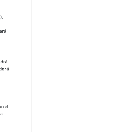
)
,
lará
ndrá
derá
on el
ia