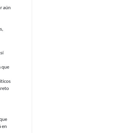
ar aún
s,
sí
a que
íticos
creto
 que
á en