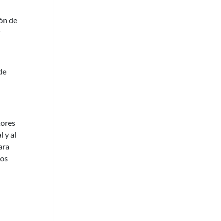
ión de
r
de
tores
 y al
ara
ios