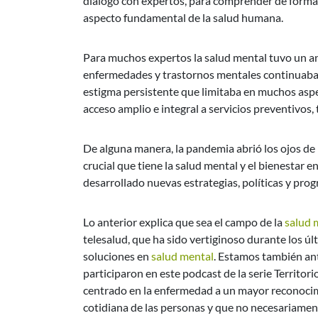
diálogo con expertos, para comprender de forma m
aspecto fundamental de la salud humana.
Para muchos expertos la salud mental tuvo un an
enfermedades y trastornos mentales continuaba
estigma persistente que limitaba en muchos aspec
acceso amplio e integral a servicios preventivos, 
De alguna manera, la pandemia abrió los ojos de
crucial que tiene la salud mental y el bienestar 
desarrollado nuevas estrategias, políticas y pro
Lo anterior explica que sea el campo de la
salud 
telesalud, que ha sido vertiginoso durante los úl
soluciones en
salud mental
. Estamos también an
participaron en este podcast de la serie Territori
centrado en la enfermedad a un mayor reconocimi
cotidiana de las personas y que no necesariamen