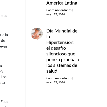
América Latina
Coordinacion Innos
|
mayo 27, 2026
ables
Día Mundial de
ue la
la
s de
Hipertensión:
uevas
el desafío
silencioso que
pone a prueba a
los sistemas de
as
salud
n y
 Los
Coordinacion Innos
|
sta
mayo 27, 2026
 Esta