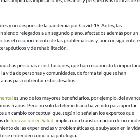
ás amplia las implicaciones, desafíos y perspectivas futuras de e
tes y un después de la pandemia por Covid-19. Antes, las
n siendo relegados a un segundo plano, afectados además por un
tos el reconocimiento de las problemáticas y, por consiguiente, e
terapéuticos y de rehabilitación.
 muchas personas e instituciones, que han reconocido la importan
en la vida de personas y comunidades, de forma tal que se han
gramas para enfrentar estos desafíos.
mental
es uno de los mayores beneficiarios, por ejemplo, del avance
timos 5 años. Pero no solo la telemedicina ha venido para aportar
te un cambio conceptual que, según lo señalan los expertos que
os de
Innovación en Salud
; implica una transformación de un mode
ento de las experiencias y problemáticas que subyacen en la vid
te se entienden como una patología.