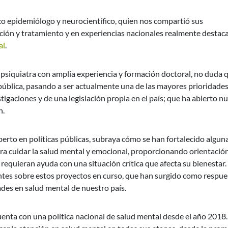
ico epidemiólogo y neurocientífico, quien nos compartió sus
ión y tratamiento y en experiencias nacionales realmente destac
al
.
 psiquiatra con amplia experiencia y formación doctoral, no duda q
pública, pasando a ser actualmente una de las mayores prioridade
stigaciones y de una legislación propia en el país; que ha abierto n
n.
erto en políticas públicas, subraya cómo se han fortalecido algun
ra cuidar la salud mental y emocional, proporcionando orientació
equieran ayuda con una situación crítica que afecta su bienestar.
ntes sobre estos proyectos en curso, que han surgido como respue
ades en salud mental de nuestro país.
enta con una política nacional de salud mental desde el año 2018.