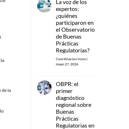
ste
La voz de los
expertos:
¿quiénes
participaron en
el Observatorio
de Buenas
l
Prácticas
Regulatorias?
Coordinacion Innos
|
cia
mayo 27, 2026
OBPR: el
primer
 de la
diagnóstico
regional sobre
Buenas
lo
Prácticas
a
Regulatorias en