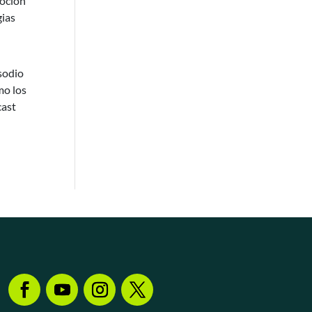
moción
gias
sodio
mo los
cast