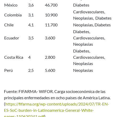
México
3,6
46.700
Diabetes
Cardiovasculares,
Colombia
3,1
10.900
Neoplasias, Diabetes
Chile
4,1
11.700
Neoplasias, Diabetes
Diabetes,
Ecuador
3,5
3.600
Cardiovasculares,
Neoplasias
Diabetes,
Costa Rica
4
2.800
Cardiovasculares,
Neoplasias
Perú
2,5
5.600
Neoplasias
Fuente: FIFARMA- WIFOR. Carga socioeconómica de las
principales enfermedades en ocho países de América Latina.
(
https://fifarma.org/wp-content/uploads/2024/07/TR-EN-
ES-SoC-burden-in-Latinoamerica-General-White-
paper.-110620241.pdf
)