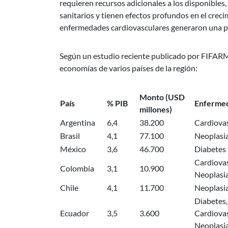
requieren recursos adicionales a los disponible
sanitarios y tienen efectos profundos en el crec
enfermedades cardiovasculares generaron una pér
Según un estudio reciente publicado por FIFARM
economías de varios países de la región:
Monto (USD
País
% PIB
Enfermed
millones)
Argentina
6,4
38.200
Cardiova
Brasil
4,1
77.100
Neoplasi
México
3,6
46.700
Diabetes
Cardiovas
Colombia
3,1
10.900
Neoplasi
Chile
4,1
11.700
Neoplasia
Diabetes
Ecuador
3,5
3.600
Cardiovas
Neoplasi