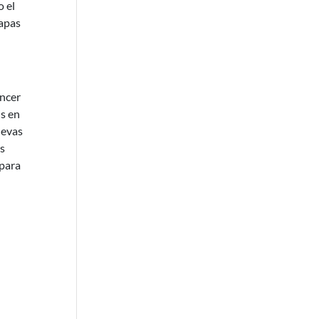
o el
tapas
áncer
is en
uevas
os
 para