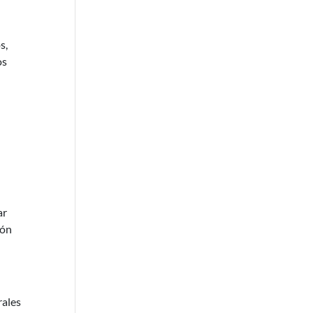
s,
os
ar
ión
rales