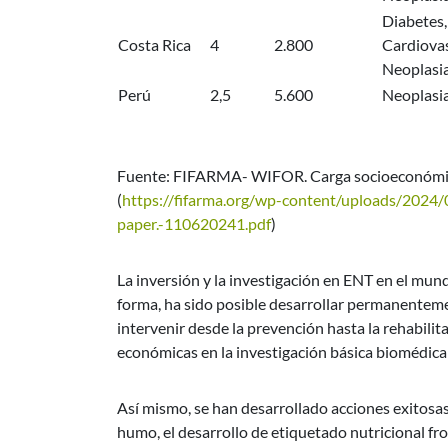
Diabetes,
Costa Rica
4
2.800
Cardiovas
Neoplasi
Perú
2,5
5.600
Neoplasi
Fuente: FIFARMA- WIFOR. Carga socioeconómica 
(
https://fifarma.org/wp-content/uploads/202
paper.-110620241.pdf
)
La inversión y la investigación en ENT en el mun
forma, ha sido posible desarrollar permanentem
intervenir desde la prevención hasta la rehabili
económicas en la investigación básica biomédica 
Así mismo, se han desarrollado acciones exitosas
humo, el desarrollo de etiquetado nutricional fr