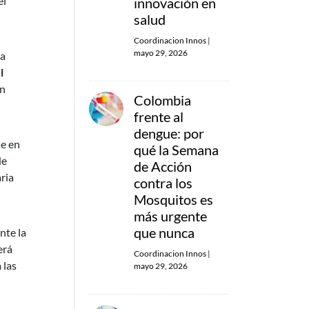
el
innovación en
salud
Coordinacion Innos
|
mayo 29, 2026
la
l
en
Colombia
frente al
dengue: por
se en
qué la Semana
de
de Acción
ria
contra los
Mosquitos es
más urgente
que nunca
nte la
erá
Coordinacion Innos
|
 las
mayo 29, 2026