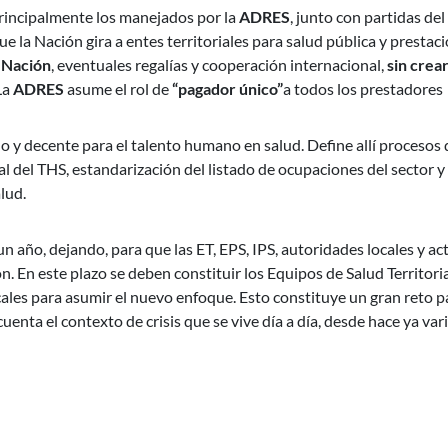
principalmente los manejados por la
ADRES
, junto con partidas del
ue la Nación gira a entes territoriales para salud pública y prestac
 Nación
, eventuales regalías y cooperación internacional,
sin crea
La
ADRES
asume el rol de
“pagador único”
a todos los prestadores
no y decente para el talento humano en salud. Define allí procesos 
al del THS, estandarización del listado de ocupaciones del sector y
lud.
 año, dejando, para que las ET, EPS, IPS, autoridades locales y ac
 En este plazo se deben constituir los Equipos de Salud Territorial
cales para asumir el nuevo enfoque. Esto constituye un gran reto p
uenta el contexto de crisis que se vive día a día, desde hace ya var