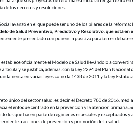
ades para que sus proyectos de reforma estructural tengan éxito en 
ía de los decretos y resoluciones.
ocial avanzó en el que puede ser uno de los pilares de la reforma: 
elo de Salud Preventivo, Predictivo y Resolutivo, que está en e
entemente presentado con ponencia positiva para tercer debate 
, establece oficialmente el Modelo de Salud llevándolo a convertir
 articula y se justifica, además, con la Ley 2294 del Plan Nacional 
fundamenta en varias leyes como la 1438 de 2011 y la Ley Estatuta
eto único del sector salud, es decir, el Decreto 780 de 2016, media
cia el enfoque centrado en la prevención y la atención primaria. S
endo los que hacen parte de regímenes especiales y exceptuados y a
cerniente a acciones de prevención y promoción de la salud.