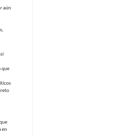
ar aún
s,
sí
a que
íticos
creto
 que
á en