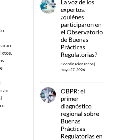
La voz de los
expertos:
¿quiénes
participaron en
to
el Observatorio
de Buenas
rearán
Prácticas
ixtos,
Regulatorias?
as
Coordinacion Innos
|
de
mayo 27, 2026
l
berán
OBPR: el
l
primer
 el
diagnóstico
regional sobre
Buenas
Prácticas
Regulatorias en