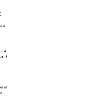
)
,
lará
ndrá
derá
on el
ia