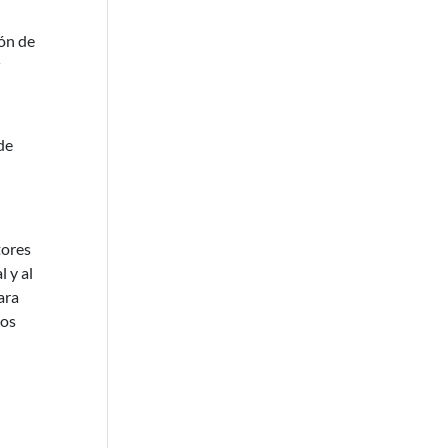
ión de
r
de
tores
 y al
ara
ios