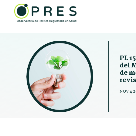
PL 15
del 
de m
revi
NOV 4 2