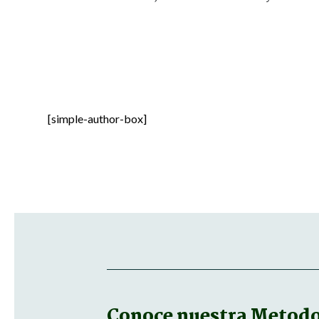
[simple-author-box]
Conoce nuestra
Metodol