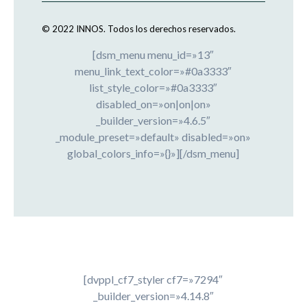
© 2022 INNOS.
Todos los derechos reservados.
[dsm_menu menu_id=»13″
menu_link_text_color=»#0a3333″
list_style_color=»#0a3333″
disabled_on=»on|on|on»
_builder_version=»4.6.5″
_module_preset=»default» disabled=»on»
global_colors_info=»{}»][/dsm_menu]
[dvppl_cf7_styler cf7=»7294″
_builder_version=»4.14.8″