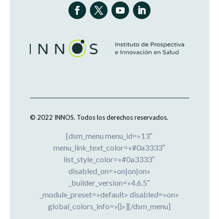
© 2022 INNOS.
Todos los derechos reservados.
[dsm_menu menu_id=»13″
menu_link_text_color=»#0a3333″
list_style_color=»#0a3333″
disabled_on=»on|on|on»
_builder_version=»4.6.5″
_module_preset=»default» disabled=»on»
global_colors_info=»{}»][/dsm_menu]