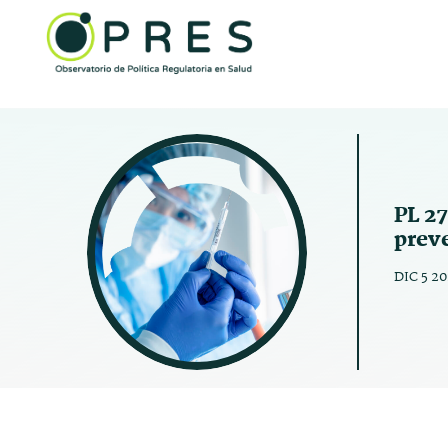
PL 2
preve
DIC 5 2