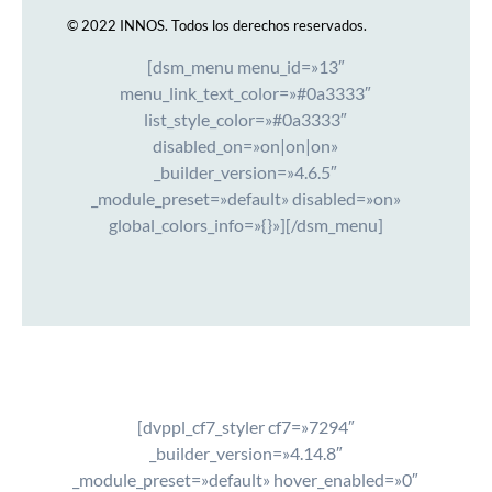
© 2022 INNOS.
Todos los derechos reservados.
[dsm_menu menu_id=»13″
menu_link_text_color=»#0a3333″
list_style_color=»#0a3333″
disabled_on=»on|on|on»
_builder_version=»4.6.5″
_module_preset=»default» disabled=»on»
global_colors_info=»{}»][/dsm_menu]
[dvppl_cf7_styler cf7=»7294″
_builder_version=»4.14.8″
_module_preset=»default» hover_enabled=»0″