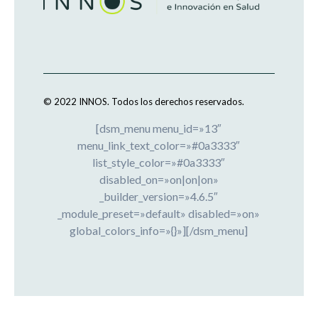
© 2022 INNOS.
Todos los derechos reservados.
[dsm_menu menu_id=»13″
menu_link_text_color=»#0a3333″
list_style_color=»#0a3333″
disabled_on=»on|on|on»
_builder_version=»4.6.5″
_module_preset=»default» disabled=»on»
global_colors_info=»{}»][/dsm_menu]