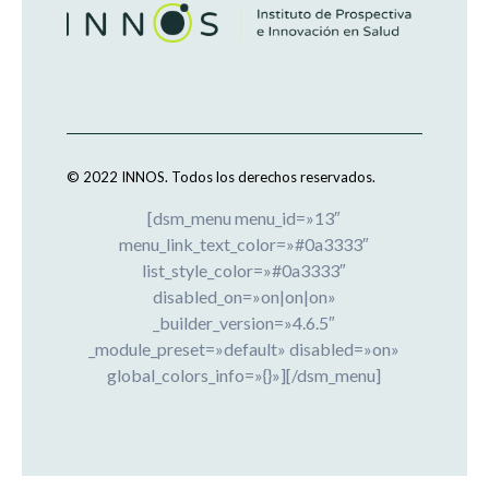
© 2022 INNOS.
Todos los derechos reservados.
[dsm_menu menu_id=»13″
menu_link_text_color=»#0a3333″
list_style_color=»#0a3333″
disabled_on=»on|on|on»
_builder_version=»4.6.5″
_module_preset=»default» disabled=»on»
global_colors_info=»{}»][/dsm_menu]