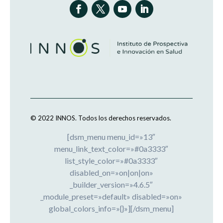
© 2022 INNOS.
Todos los derechos reservados.
[dsm_menu menu_id=»13″
menu_link_text_color=»#0a3333″
list_style_color=»#0a3333″
disabled_on=»on|on|on»
_builder_version=»4.6.5″
_module_preset=»default» disabled=»on»
global_colors_info=»{}»][/dsm_menu]