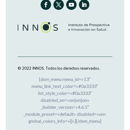
© 2022 INNOS.
Todos los derechos reservados.
[dsm_menu menu_id=»13″
menu_link_text_color=»#0a3333″
list_style_color=»#0a3333″
disabled_on=»on|on|on»
_builder_version=»4.6.5″
_module_preset=»default» disabled=»on»
global_colors_info=»{}»][/dsm_menu]