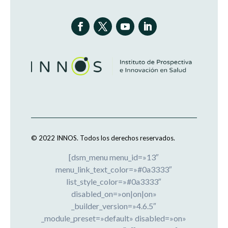
© 2022 INNOS.
Todos los derechos reservados.
[dsm_menu menu_id=»13″
menu_link_text_color=»#0a3333″
list_style_color=»#0a3333″
disabled_on=»on|on|on»
_builder_version=»4.6.5″
_module_preset=»default» disabled=»on»