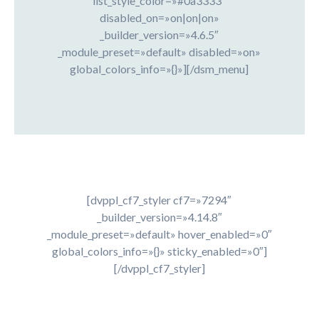
list_style_color=»#0a3333″
disabled_on=»on|on|on»
_builder_version=»4.6.5″
_module_preset=»default» disabled=»on»
global_colors_info=»{}»][/dsm_menu]
[dvppl_cf7_styler cf7=»7294″
_builder_version=»4.14.8″
_module_preset=»default» hover_enabled=»0″
global_colors_info=»{}» sticky_enabled=»0″]
[/dvppl_cf7_styler]