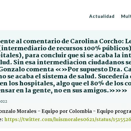
Actualidad
Mul
ente al comentario de Carolina Corcho: Le
(intermediario de recursos 100% públicos)
tales), para concluir que si se acaba la i
alud. Sin esa intermediacion ciudadanos s
 Gonzalo comenta «»Por supuesto Dra. Car
o se acaba el sistema de salud. Sucedería 
 en los hospitales, algo que el 80% de los 
ensar en la gente, no en sus amigos.»»»
2022
onzalo Morales - Equipo por Colombia - Equipo progr
e:
https://twitter.com/luismorales0621/status/15155