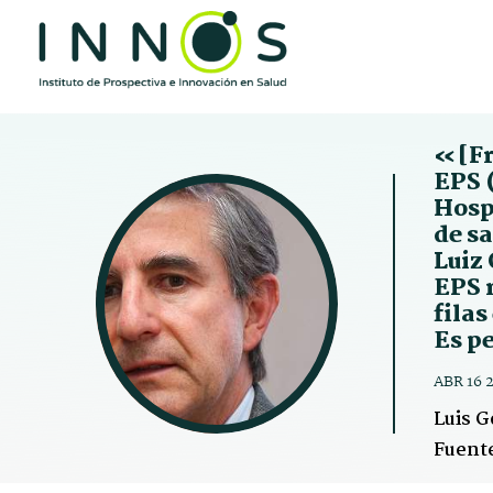
«[Fr
EPS 
Hospi
de s
Luiz
EPS n
filas
Es p
ABR 16 
Luis G
Fuent