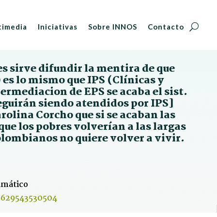
timedia
Iniciativas
Sobre INNOS
Contacto
s sirve difundir la mentira de que
 es lo mismo que IPS (Clínicas y
ntermediacion de EPS se acaba el sist.
eguirán siendo atendidos por IPS]
olina Corcho que si se acaban las
que los pobres volverían a las largas
colombianos no quiere volver a vivir.
amático
26629543530504