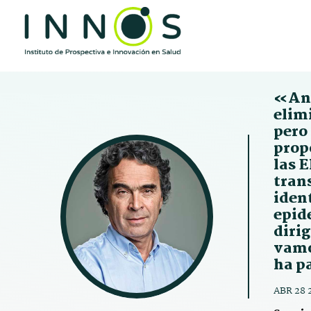
«Ant
elim
pero
prop
las 
trans
ident
epide
dirig
vamos
ha p
ABR 28 