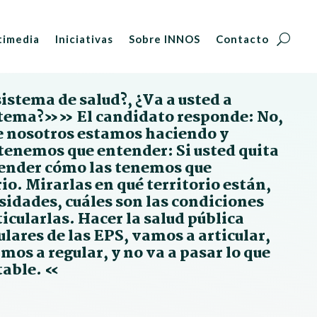
timedia
Iniciativas
Sobre INNOS
Contacto
stema de salud?, ¿Va a usted a
istema?»» El candidato responde: No,
e nosotros estamos haciendo y
tenemos que entender: Si usted quita
tender cómo las tenemos que
io. Mirarlas en qué territorio están,
esidades, cuáles son las condiciones
ticularlas. Hacer la salud pública
ulares de las EPS, vamos a articular,
os a regular, y no va a pasar lo que
table. «