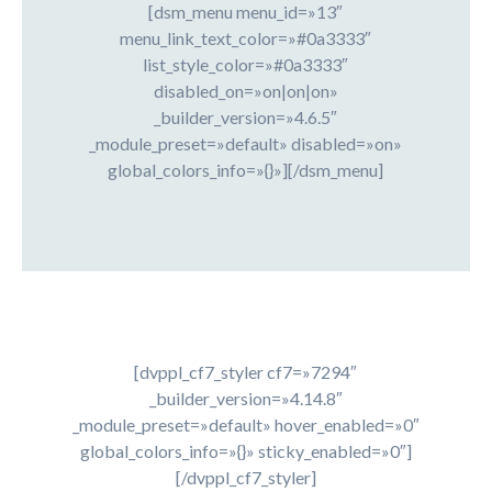
[dsm_menu menu_id=»13″
menu_link_text_color=»#0a3333″
list_style_color=»#0a3333″
disabled_on=»on|on|on»
_builder_version=»4.6.5″
_module_preset=»default» disabled=»on»
global_colors_info=»{}»][/dsm_menu]
[dvppl_cf7_styler cf7=»7294″
_builder_version=»4.14.8″
_module_preset=»default» hover_enabled=»0″
global_colors_info=»{}» sticky_enabled=»0″]
[/dvppl_cf7_styler]