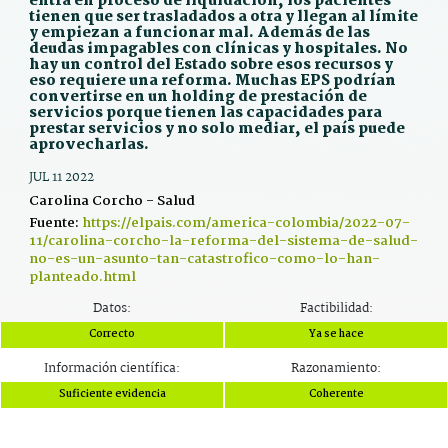
entra en proceso de liquidación, los pacientes
tienen que ser trasladados a otra y llegan al límite
y empiezan a funcionar mal. Además de las
deudas impagables con clínicas y hospitales. No
hay un control del Estado sobre esos recursos y
eso requiere una reforma. Muchas EPS podrían
convertirse en un holding de prestación de
servicios porque tienen las capacidades para
prestar servicios y no solo mediar, el país puede
aprovecharlas.
JUL 11 2022
Carolina Corcho - Salud
Fuente:
https://elpais.com/america-colombia/2022-07-
11/carolina-corcho-la-reforma-del-sistema-de-salud-
no-es-un-asunto-tan-catastrofico-como-lo-han-
planteado.html
Datos:
Factibilidad:
Correcto
Ya se hace
Información científica:
Razonamiento:
Suficiente evidencia
Coherente