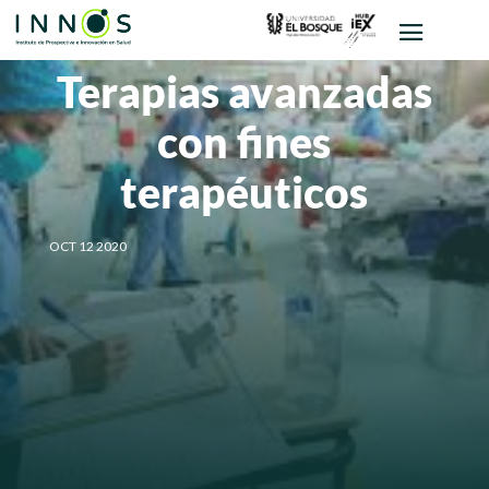
Terapias avanzadas
con fines
terapéuticos
OCT 12 2020