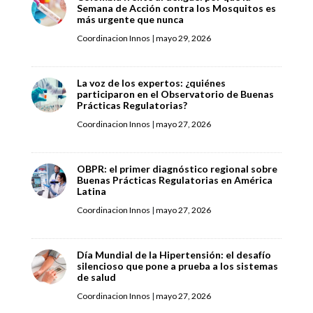
Semana de Acción contra los Mosquitos es
más urgente que nunca
Coordinacion Innos
|
mayo 29, 2026
La voz de los expertos: ¿quiénes
participaron en el Observatorio de Buenas
Prácticas Regulatorias?
Coordinacion Innos
|
mayo 27, 2026
OBPR: el primer diagnóstico regional sobre
Buenas Prácticas Regulatorias en América
Latina
Coordinacion Innos
|
mayo 27, 2026
Día Mundial de la Hipertensión: el desafío
silencioso que pone a prueba a los sistemas
de salud
Coordinacion Innos
|
mayo 27, 2026