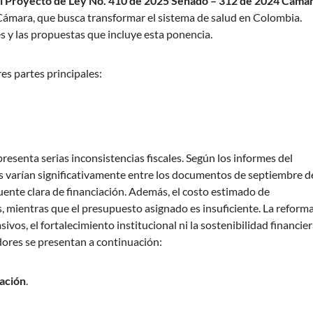
el Proyecto de Ley No. 410 de 2025 Senado – 312 de 2024 Cáma
ámara, que busca transformar el sistema de salud en Colombia.
s y las propuestas que incluye esta ponencia.
es partes principales:
esenta serias inconsistencias fiscales. Según los informes del
s varían significativamente entre los documentos de septiembre d
ente clara de financiación. Además, el costo estimado de
, mientras que el presupuesto asignado es insuficiente. La reform
s, el fortalecimiento institucional ni la sostenibilidad financier
dores se presentan a continuación:
iación
.