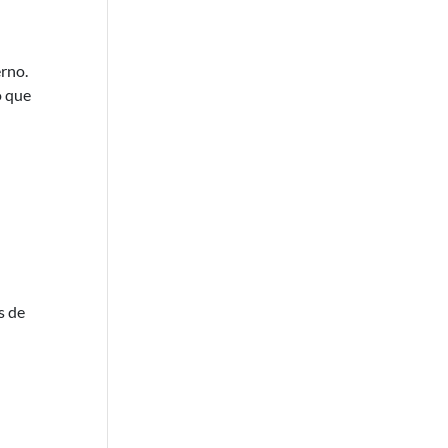
erno.
o que
s de