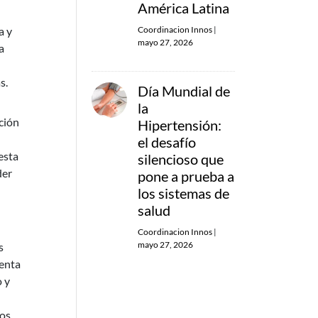
América Latina
Coordinacion Innos
|
a y
mayo 27, 2026
a
s.
Día Mundial de
la
ación
Hipertensión:
el desafío
esta
silencioso que
der
pone a prueba a
los sistemas de
salud
Coordinacion Innos
|
mayo 27, 2026
s
uenta
o y
los