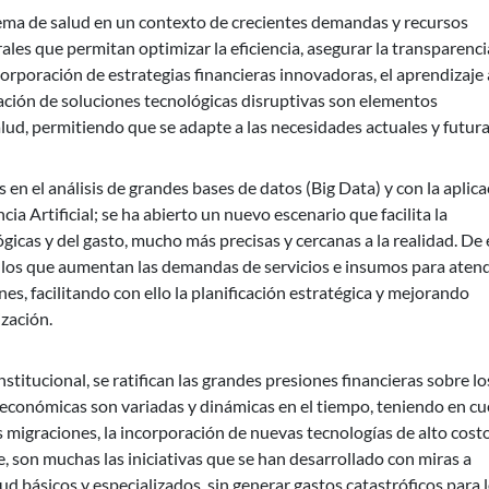
istema de salud en un contexto de crecientes demandas y recursos
les que permitan optimizar la eficiencia, asegurar la transparenci
orporación de estrategias financieras innovadoras, el aprendizaje 
gración de soluciones tecnológicas disruptivas son elementos
ud, permitiendo que se adapte a las necesidades actuales y futura
en el análisis de grandes bases de datos (Big Data) y con la aplic
cia Artificial; se ha abierto un nuevo escenario que facilita la
gicas y del gasto, mucho más precisas y cercanas a la realidad. De 
en los que aumentan las demandas de servicios e insumos para aten
s, facilitando con ello la planificación estratégica y mejorando
ización.
stitucional, se ratifican las grandes presiones financieras sobre lo
s económicas son variadas y dinámicas en el tiempo, teniendo en c
s migraciones, la incorporación de nuevas tecnologías de alto cost
, son muchas las iniciativas que se han desarrollado con miras a
alud básicos y especializados, sin generar gastos catastróficos para 