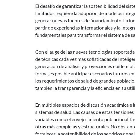
El desafío de garantizar la sostenibilidad del s
limitados requiere la adopción de modelos integra
generar nuevas fuentes de financiamiento. La inc
partir de experiencias internacionales y la inte
fundamentales para transformar el sistema de sal
Con el auge de las nuevas tecnologías soportadas 
de técnicas cada vez más sofisticadas de Inteligen
generación de análisis y proyecciones epidemioló
forma, es posible anticipar escenarios futuros 
los requerimientos de salud de grandes poblacione
también la transparencia y la eficiencia en su util
En múltiples espacios de discusión académica e in
sistemas de salud. Las causas de estas tensione
variables como el envejecimiento poblacional, la
otras más complejas y estructurales. No obstante
fortalecer la sostenibilidad de los servicios de s