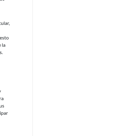
ular,
uesto
 la
s.
y
ra
sus
ipar