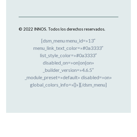
© 2022 INNOS.
Todos los derechos reservados.
[dsm_menu menu_id=»13″
menu_link_text_color=»#0a3333″
list_style_color=»#0a3333″
disabled_on=»on|on|on»
_builder_version=»4.6.5″
_module_preset=»default» disabled=»on»
global_colors_info=»{}»][/dsm_menu]