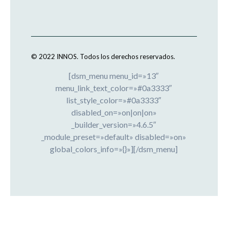
© 2022 INNOS.
Todos los derechos reservados.
[dsm_menu menu_id=»13″
menu_link_text_color=»#0a3333″
list_style_color=»#0a3333″
disabled_on=»on|on|on»
_builder_version=»4.6.5″
_module_preset=»default» disabled=»on»
global_colors_info=»{}»][/dsm_menu]