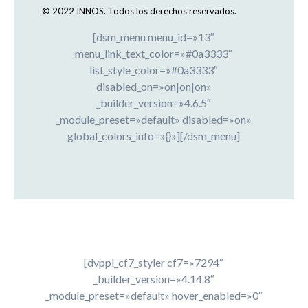
© 2022 INNOS.
Todos los derechos reservados.
[dsm_menu menu_id=»13″
menu_link_text_color=»#0a3333″
list_style_color=»#0a3333″
disabled_on=»on|on|on»
_builder_version=»4.6.5″
_module_preset=»default» disabled=»on»
global_colors_info=»{}»][/dsm_menu]
[dvppl_cf7_styler cf7=»7294″
_builder_version=»4.14.8″
_module_preset=»default» hover_enabled=»0″