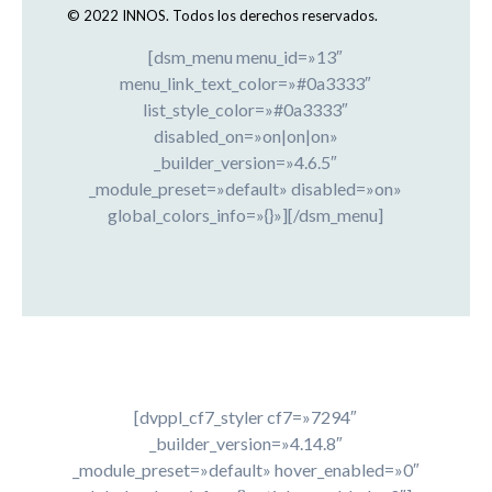
© 2022 INNOS.
Todos los derechos reservados.
[dsm_menu menu_id=»13″
menu_link_text_color=»#0a3333″
list_style_color=»#0a3333″
disabled_on=»on|on|on»
_builder_version=»4.6.5″
_module_preset=»default» disabled=»on»
global_colors_info=»{}»][/dsm_menu]
[dvppl_cf7_styler cf7=»7294″
_builder_version=»4.14.8″
_module_preset=»default» hover_enabled=»0″