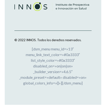
© 2022 INNOS.
Todos los derechos reservados.
[dsm_menu menu_id=»13″
menu_link_text_color=»#0a3333″
list_style_color=»#0a3333″
disabled_on=»on|on|on»
_builder_version=»4.6.5″
_module_preset=»default» disabled=»on»
global_colors_info=»{}»][/dsm_menu]