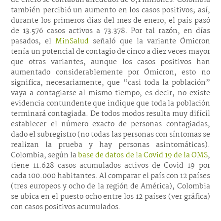
de enero se contaban alrededor de 6,1 millones. Colombia
también percibió un aumento en los casos positivos; así,
durante los primeros días del mes de enero, el país pasó
de 13.576 casos activos a 73.378. Por tal razón, en días
pasados, el
MinSalud
señaló que la variante Ómicron
tenía un potencial de contagio de cinco a diez veces mayor
que otras variantes, aunque los casos positivos han
aumentado considerablemente por Ómicron, esto no
significa, necesariamente, que “casi toda la población”
vaya a contagiarse al mismo tiempo, es decir, no existe
evidencia contundente que indique que toda la población
terminará contagiada. De todos modos resulta muy difícil
establecer el número exacto de personas contagiadas,
dado el subregistro (no todas las personas con síntomas se
realizan la prueba y hay personas asintomáticas).
Colombia, según la
base de datos de la Covid 19 de la OMS
,
tiene 11.628 casos acumulados activos de Covid-19 por
cada 100.000 habitantes. Al comparar el país con 12 países
(tres europeos y ocho de la región de América), Colombia
se ubica en el puesto ocho entre los 12 países (ver gráfica)
con casos positivos acumulados.