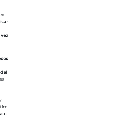
 en
ica -
r
a vez
odos
d al
tes
y
tice
dato