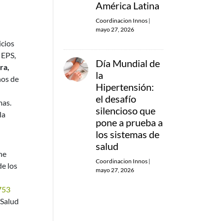
América Latina
Coordinacion Innos
|
mayo 27, 2026
icios
 EPS,
Día Mundial de
ra,
la
nos de
Hipertensión:
l
el desafío
mas.
silencioso que
la
pone a prueba a
los sistemas de
salud
ne
Coordinacion Innos
|
de los
mayo 27, 2026
1753
 Salud