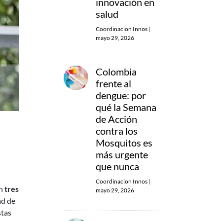
innovación en
salud
Coordinacion Innos
|
mayo 29, 2026
Colombia
frente al
dengue: por
qué la Semana
de Acción
contra los
Mosquitos es
más urgente
que nunca
Coordinacion Innos
|
en
tres
mayo 29, 2026
ad de
stas