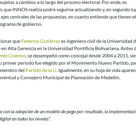
sujetas a cambios a lo largo del proceso electoral. Por ende, es
sis que INNOS realiza podrá seguirse actualizando y, en segundo lu
ejes centrales de las propuestas, en cuanto entiende que tienen el
programa de gobierno.
ncionar que
Federico Gutiérrez
es ingeniero civil de la Universidad 
en Alta Gerencia en la Universidad Pontificia Bolivariana. Antes d
ento Creemos
, se desempeñó como concejal desde 2004 a 2011, si
u primer período fue elegido por el Movimiento Nuevo Partido, pa
 miembro del
Partido de la U
. Igualmente, en su hoja de vida apare
uventud y Consejero Municipal de Planeación de Medellín.
ma con la adopción de un modelo de pago por resultado, la implementac
igital en todos los niveles”.