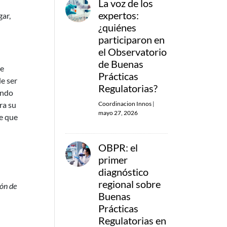
La voz de los
expertos:
gar,
¿quiénes
participaron en
el Observatorio
de Buenas
de
Prácticas
e ser
Regulatorias?
endo
Coordinacion Innos
|
ra su
mayo 27, 2026
ce que
OBPR: el
primer
diagnóstico
regional sobre
ión de
Buenas
Prácticas
Regulatorias en