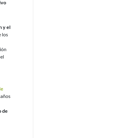
ivo
 y el
e los
ción
el
de
 años
o de