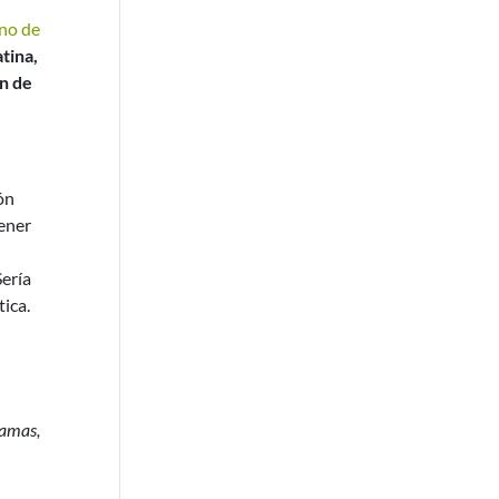
no de
tina,
n de
ón
tener
Sería
ica.
ramas,