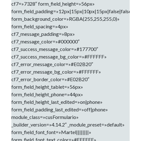
cf7=»7328″ form_field_height=»56px»
form_field_padding=»12px|15px|10px|15px|false|false»
form_background_color=»RGBA(255,255,255,0)»
form_field_spacing=»4px»
cf7_message_padding=»8px»
cf7_message_color=»#000000″
cf7_success_message_color=»#177700″
cf7_success_message_bg_color=»#FFFFFF»
cf7_error_message_color=»#E02B20″
cf7_error_message_bg_color=»#FFFFFF»
cf7_error_border_color=»#E02B20″
form_field_height_tablet=»56px»
form_field_height_phone=»44px»
form_field_height_last_edited=»on|phone»
form_field_padding_last_edited=»off|phone»
module_class=»cusFormulario»
_builder_version=»4.14.2″ _module_preset=»default»
form_field_font_font=»Martel||||||||»
form_field_font_text_color=»#FFFFFF»