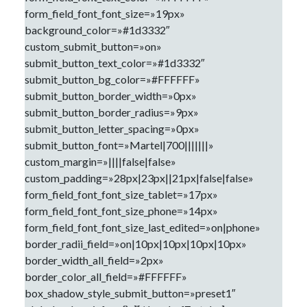
form_field_font_font_size=»19px»
background_color=»#1d3332″
custom_submit_button=»on»
submit_button_text_color=»#1d3332″
submit_button_bg_color=»#FFFFFF»
submit_button_border_width=»0px»
submit_button_border_radius=»9px»
submit_button_letter_spacing=»0px»
submit_button_font=»Martel|700|||||||»
custom_margin=»||||false|false»
custom_padding=»28px|23px||21px|false|false»
form_field_font_font_size_tablet=»17px»
form_field_font_font_size_phone=»14px»
form_field_font_font_size_last_edited=»on|phone»
border_radii_field=»on|10px|10px|10px|10px»
border_width_all_field=»2px»
border_color_all_field=»#FFFFFF»
box_shadow_style_submit_button=»preset1″