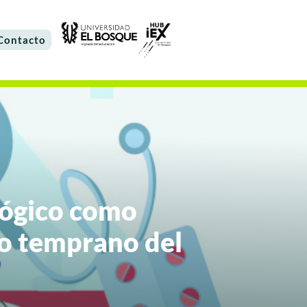
Contacto
lógico como
to temprano del