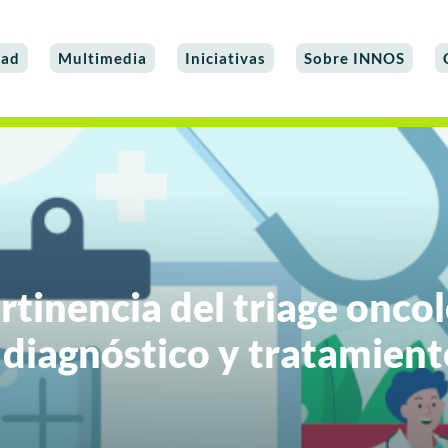
dad
Multimedia
Iniciativas
Sobre INNOS
rtinencia del triage onco
l diagnóstico y tratamien