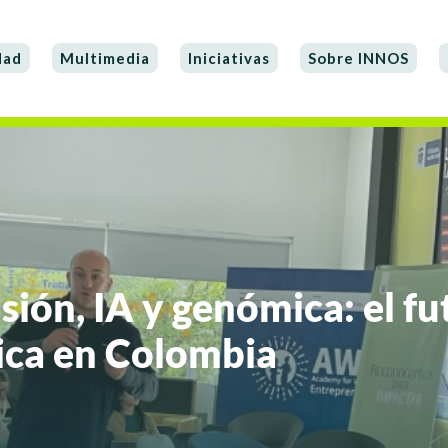
dad
Multimedia
Iniciativas
Sobre INNOS
sión, IA y genómica: el fu
nica en Colombia