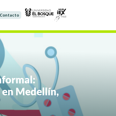
Contacto
nformal:
 en Medellín,