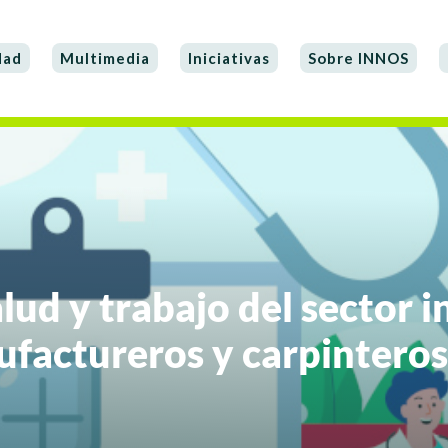
dad
Multimedia
Iniciativas
Sobre INNOS
lud y trabajo del sector i
ufactureros y carpinteros