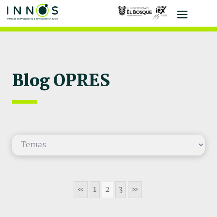
Blog OPRES
«
1
2
3
»