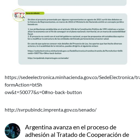
https://sedeelectronica.minhacienda.gov.co/SedeElectronica/tr
formAction=btSh
ow&t=50077&s=0#no-back-button
http://svrpubindc.imprenta.gov.co/senado/
Argentina avanza en el proceso de
adhesión al Tratado de Cooperación de