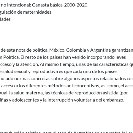
no intencional; Canasta básica
2000-2020
gulación de maternidades;
dades
 de esta nota de política, México, Colombia y Argentina garantizan
 Política. El resto de los países han venido incorporando leyes
 acceso y la atención. Al mismo tiempo, unas de las características 
e salud sexual y reproductiva es que cada uno de los países
ulado normas concretas sobre algunos aspectos relacionados con
 acceso a los diferentes métodos anticonceptivos, así como, el acc
l, la salud materna, las técnicas de reproducción asistida (por
ñas y adolescentes y la interrupción voluntaria del embarazo.
eproducción asistida, para el caso de Argentina se encuentra la Le