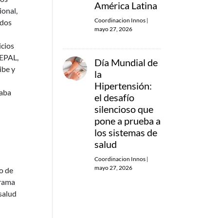
América Latina
ional,
Coordinacion Innos
|
rdos
mayo 27, 2026
icios
CEPAL,
Día Mundial de
ibe y
la
Hipertensión:
taba
el desafío
silencioso que
pone a prueba a
los sistemas de
salud
Coordinacion Innos
|
mayo 27, 2026
o de
grama
 salud