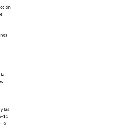
ucción
el
ones
ada
os
y las
35-11
IH o