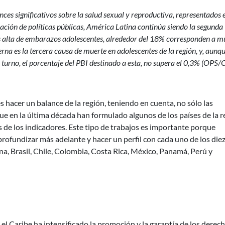
nces significativos sobre la salud sexual y reproductiva, representados 
ación de políticas públicas, América Latina continúa siendo la segunda
ás alta de embarazos adolescentes, alrededor del 18% corresponden a m
a es la tercera causa de muerte en adolescentes de la región, y, aunqu
 turno, el porcentaje del PBI destinado a esta, no supera el 0,3% (OPS
 es hacer un balance de la región, teniendo en cuenta, no sólo las
 que en la última década han formulado algunos de los países de la r
de los indicadores. Este tipo de trabajos es importante porque
rofundizar más adelante y hacer un perfil con cada uno de los die
na, Brasil, Chile, Colombia, Costa Rica, México, Panamá, Perú y
 el Caribe ha intensificado la promoción y la garantía de los derec