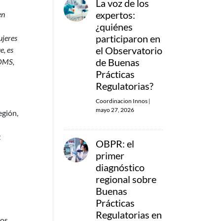
La voz de los
expertos:
en
¿quiénes
participaron en
ujeres
el Observatorio
e, es
de Buenas
/OMS,
Prácticas
Regulatorias?
Coordinacion Innos
|
mayo 27, 2026
egión,
z
OBPR: el
primer
diagnóstico
regional sobre
Buenas
Prácticas
Regulatorias en
hos