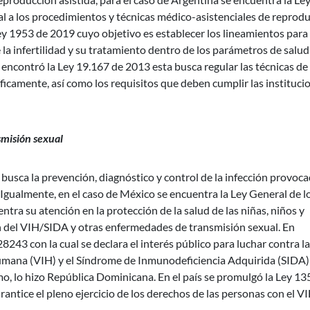
ral a los procedimientos y técnicas médico-asistenciales de reprod
y 1953 de 2019 cuyo objetivo es establecer los lineamientos para 
e la infertilidad y su tratamiento dentro de los parámetros de salud
encontró la Ley 19.167 de 2013 esta busca regular las técnicas de
icamente, así como los requisitos que deben cumplir las instituci
misión sexual
 busca la prevención, diagnóstico y control de la infección provoc
Igualmente, en el caso de México se encuentra la Ley General de l
tra su atención en la protección de la salud de las niñas, niños y
n del VIH/SIDA y otras enfermedades de transmisión sexual. En
243 con la cual se declara el interés público para luchar contra la
Humana (VIH) y el Síndrome de Inmunodeficiencia Adquirida (SIDA) 
mo, lo hizo República Dominicana. En el país se promulgó la Ley 1
rantice el pleno ejercicio de los derechos de las personas con el V