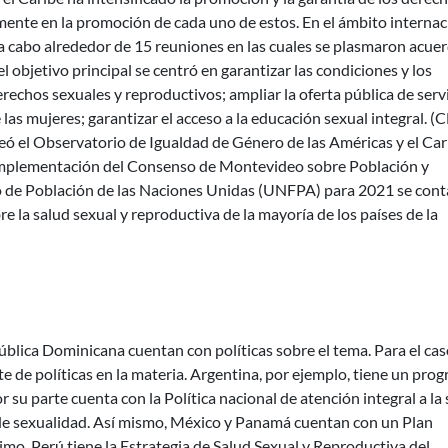
mente en la promoción de cada uno de estos. En el ámbito internac
a cabo alrededor de 15 reuniones en las cuales se plasmaron acue
l objetivo principal se centró en garantizar las condiciones y los
derechos sexuales y reproductivos; ampliar la oferta pública de serv
e las mujeres; garantizar el acceso a la educación sexual integral. (
reó el Observatorio de Igualdad de Género de las Américas y el Car
a implementación del Consenso de Montevideo sobre Población y
o de Población de las Naciones Unidas (UNFPA) para 2021 se con
 la salud sexual y reproductiva de la mayoría de los países de la
ública Dominicana cuentan con políticas sobre el tema. Para el cas
 de políticas en la materia. Argentina, por ejemplo, tiene un pro
r su parte cuenta con la Política nacional de atención integral a la
al de sexualidad. Así mismo, México y Panamá cuentan con un Plan
imo, Perú tiene la Estrategia de Salud Sexual y Reproductiva del