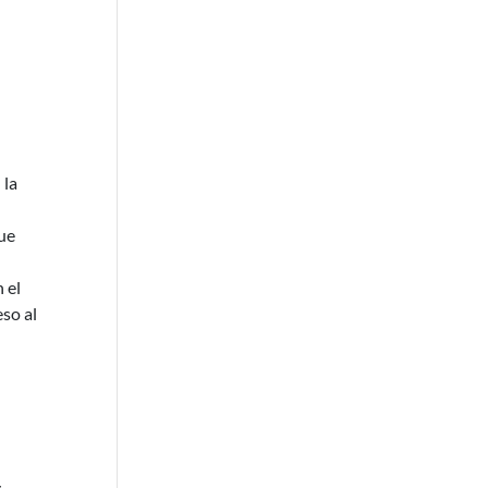
 la
que
 el
eso al
y