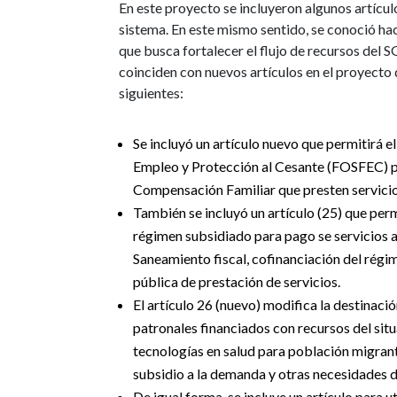
En este proyecto se incluyeron algunos artícu
sistema. En este mismo sentido, se conoció ha
que busca fortalecer el flujo de recursos del 
coinciden con nuevos artículos en el proyecto 
siguientes:
Se incluyó un artículo nuevo que permitirá e
Empleo y Protección al Cesante (FOSFEC) par
Compensación Familiar que presten servicio
También se incluyó un artículo (25) que per
régimen subsidiado para pago se servicios a
Saneamiento fiscal, cofinanciación del régi
pública de prestación de servicios.
El artículo 26 (nuevo) modifica la destinac
patronales financiados con recursos del situ
tecnologías en salud para población migrant
subsidio a la demanda y otras necesidades d
De igual forma, se incluye un artículo para 