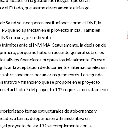
sabilidades en la gestión de riesgos, que serán
 y el Estado, que asume directamente el riesgo
de Salud se incorporan instituciones como el DNP, la
 IPS que no aparecían en el proyecto inicial. También
 INS con voz, pero sin voto.
os trámites ante el INVIMA:
Seguramente, la decisión de
La primera, porque no hubo un acuerdo general sobre los
 los alivios financieros propuestos inicialmente. En este
gilizar la aceptación de documentos internacionales sin
es sobre sanciones pecuniarias pendientes. La segunda
nistrativo y financiero que se propone en el proyecto
n el artículo 7 del proyecto 132 requería un tratamiento
r priorizado temas estructurales de gobernanza y
edicados a temas de operación administrativa en
o, el proyecto de ley 132 se complementa con la