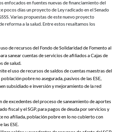
los enfocados en fuentes nuevas de financiamiento del
ce pocos días un proyecto de Ley radicado en el Senado
SGSSS. Varias propuestas de este nuevo proyecto
de reforma a la salud. Entre estos resaltamos los
l uso de recursos del Fondo de Solidaridad de Fomento al
a sanear cuentas de servicios de afiliados a Cajas de
s de salud.
mite el uso de recursos de saldos de cuentas maestras del
 población pobre no asegurada, pasivos de las ESE,
men subsidiado e inversión y mejoramiento de la red
ión de excedentes del proceso de saneamiento de aportes
ado fiscal y el SGP, para pagos de deuda por servicios y
e no afiliada, población pobre en lo no cubierto con
e las ESE.
utilizar saldos y excedentes de recursos de oferta del SGP