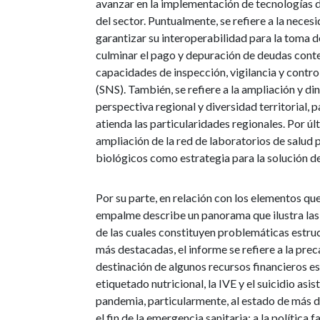
avanzar en la implementación de tecnologías d
del sector. Puntualmente, se refiere a la neces
garantizar su interoperabilidad para la toma 
culminar el pago y depuración de deudas cont
capacidades de inspección, vigilancia y contr
(SNS). También, se refiere a la ampliación y d
perspectiva regional y diversidad territorial, 
atienda las particularidades regionales. Por úl
ampliación de la red de laboratorios de salud p
biológicos como estrategia para la solución de
Por su parte, en relación con los elementos que
empalme describe un panorama que ilustra las
de las cuales constituyen problemáticas estruc
más destacadas, el informe se refiere a la prec
destinación de algunos recursos financieros es
etiquetado nutricional, la IVE y el suicidio asi
pandemia, particularmente, al estado de más d
el fin de la emergencia sanitaria; a la política 