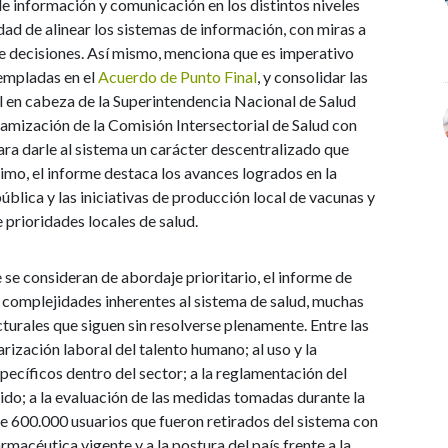
e información y comunicación en los distintos niveles
idad de alinear los sistemas de información, con miras a
de decisiones. Así mismo, menciona que es imperativo
empladas en el
Acuerdo de Punto Final
, y consolidar las
ol en cabeza de la Superintendencia Nacional de Salud
inamización de la Comisión Intersectorial de Salud con
para darle al sistema un carácter descentralizado que
timo, el informe destaca los avances logrados en la
ública y las iniciativas de producción local de vacunas y
 prioridades locales de salud.
 se consideran de abordaje prioritario, el informe de
 complejidades inherentes al sistema de salud, muchas
turales que siguen sin resolverse plenamente. Entre las
arización laboral del talento humano; al uso y la
pecíficos dentro del sector; a la reglamentación del
stido; a la evaluación de las medidas tomadas durante la
e 600.000 usuarios que fueron retirados del sistema con
farmacéutica vigente y a la postura del país frente a la