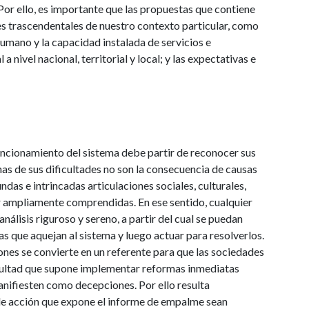
 Por ello, es importante que las propuestas que contiene
es trascendentales de nuestro contexto particular, como
o humano y la capacidad instalada de servicios e
l a nivel nacional, territorial y local; y las expectativas e
uncionamiento del sistema debe partir de reconocer sus
as de sus dificultades no son la consecuencia de causas
undas e intrincadas articulaciones sociales, culturales,
r ampliamente comprendidas. En ese sentido, cualquier
nálisis riguroso y sereno, a partir del cual se puedan
s que aquejan al sistema y luego actuar para resolverlos.
ones se convierte en un referente para que las sociedades
ficultad que supone implementar reformas inmediatas
anifiesten como decepciones. Por ello resulta
 de acción que expone el informe de empalme sean