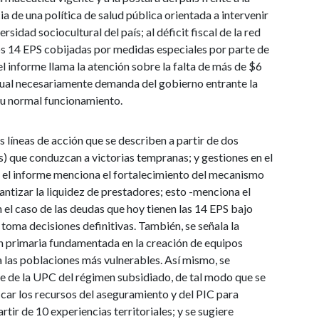
ia de una política de salud pública orientada a intervenir
rsidad sociocultural del país; al déficit fiscal de la red
nos 14 EPS cobijadas por medidas especiales por parte de
 el informe llama la atención sobre la falta de más de $6
o cual necesariamente demanda del gobierno entrante la
su normal funcionamiento.
 líneas de acción que se describen a partir de dos
) que conduzcan a victorias tempranas; y gestiones en el
, el informe menciona el fortalecimiento del mecanismo
ntizar la liquidez de prestadores; esto -menciona el
 el caso de las deudas que hoy tienen las 14 EPS bajo
 toma decisiones definitivas. También, se señala la
n primaria fundamentada en la creación de equipos
a las poblaciones más vulnerables. Así mismo, se
te de la UPC del régimen subsidiado, de tal modo que se
ficar los recursos del aseguramiento y del PIC para
tir de 10 experiencias territoriales; y se sugiere